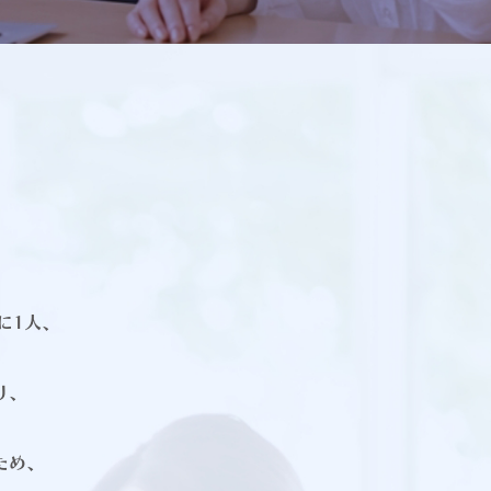
に1人、
り、
。
ため、