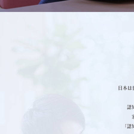
日本は
認
「認